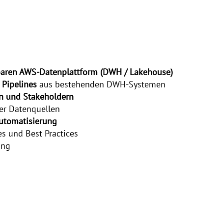
baren AWS‑Datenplattform (DWH / Lakehouse)
 Pipelines
aus bestehenden DWH‑Systemen
en und Stakeholdern
er Datenquellen
Automatisierung
es und Best Practices
ung