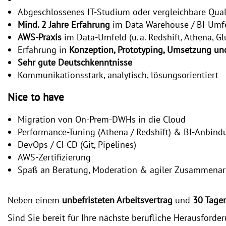
Abgeschlossenes IT‑Studium oder vergleichbare Qual
Mind. 2 Jahre Erfahrung
im Data Warehouse / BI‑Umfe
AWS‑Praxis
im Data‑Umfeld (u. a. Redshift, Athena, G
Erfahrung in
Konzeption, Prototyping, Umsetzung un
Sehr gute Deutschkenntnisse
Kommunikationsstark, analytisch, lösungsorientiert
Nice to have
Migration von On‑Prem‑DWHs in die Cloud
Performance‑Tuning (Athena / Redshift) & BI‑Anbindun
DevOps / CI‑CD (Git, Pipelines)
AWS‑Zertifizierung
Spaß an Beratung, Moderation & agiler Zusammenar
Neben einem
unbefristeten Arbeitsvertrag
und
30 Tage
Sind Sie bereit für Ihre nächste berufliche Herausford