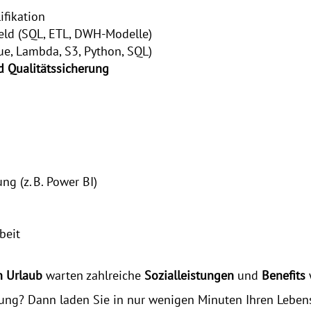
ifikation
ld (SQL, ETL, DWH‑Modelle)
lue, Lambda, S3, Python, SQL)
d Qualitätssicherung
g (z. B. Power BI)
beit
n Urlaub
warten zahlreiche
Sozialleistungen
und
Benefits
erung? Dann laden Sie in nur wenigen Minuten Ihren Leben